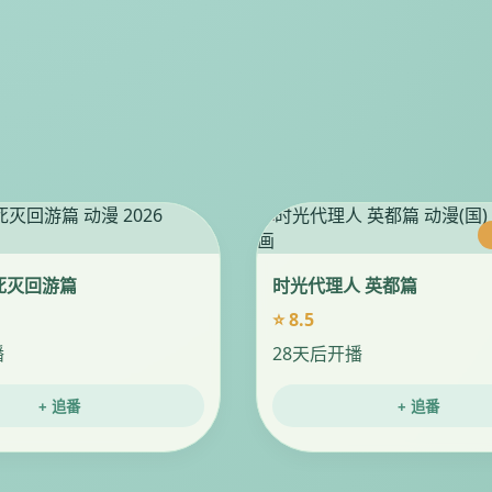
死灭回游篇
时光代理人 英都篇
⭐ 8.5
播
28天后开播
+ 追番
+ 追番