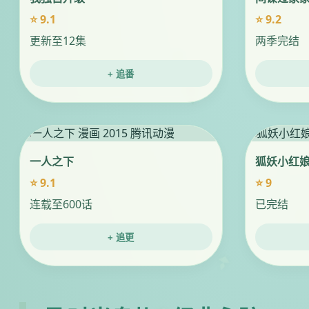
⭐ 9.1
⭐ 9.2
更新至12集
两季完结
+ 追番
一人之下
狐妖小红
⭐ 9.1
⭐ 9
连载至600话
已完结
+ 追更