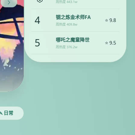
›
周热度 443.1w
4
钢之炼金术师FA
⭐ 9.8
周热度 409.8w
5
哪吒之魔童降世
⭐ 9.5
周热度 376.2w
咒术回战 涩谷事变
天青咒术 终局之战
⚡立即追番
🍡日常