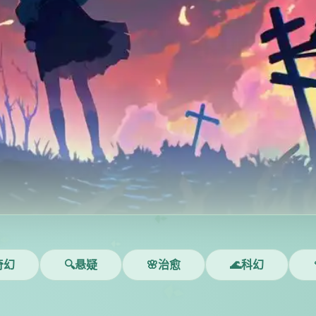
奇幻
🔍悬疑
🌸治愈
🌊科幻