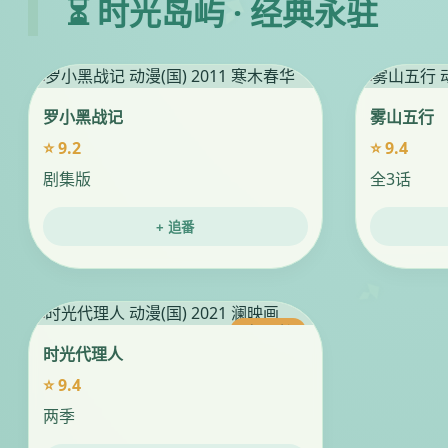
⏳ 时光岛屿 · 经典永驻
罗小黑战记
雾山五行
⭐ 9.2
⭐ 9.4
剧集版
全3话
+ 追番
今日更新
时光代理人
⭐ 9.4
两季