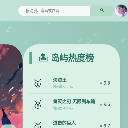
🔍
🏝️ 岛屿热度榜
🥇
海贼王
⭐ 9.8
周热度 512.3w
🥈
鬼灭之刃 无限列车篇
⭐ 9.6
周热度 478.6w
🥉
进击的巨人
⭐ 9.7