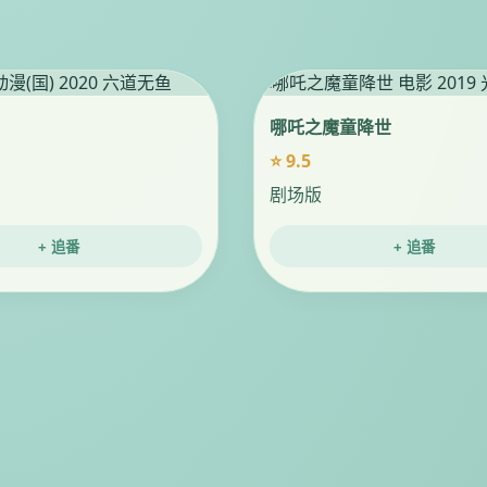
哪吒之魔童降世
⭐ 9.5
剧场版
+ 追番
+ 追番