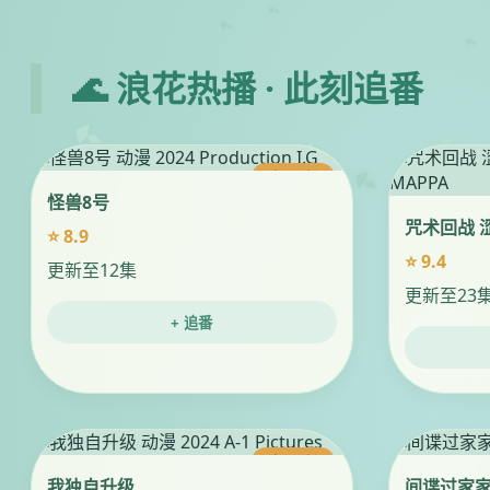
🌊 浪花热播 · 此刻追番
今日更新
怪兽8号
咒术回战 
⭐ 8.9
⭐ 9.4
更新至12集
更新至23
+ 追番
今日更新
我独自升级
间谍过家