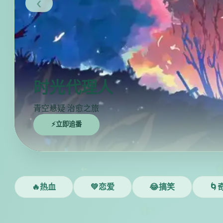
‹
时光代理人
青空悬疑 治愈之旅
⚡立即追番
🔥热血
💚恋爱
😂搞笑
🌀