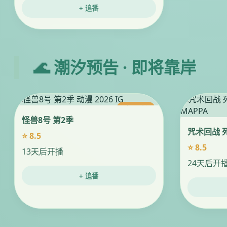
+ 追番
🌊 潮汐预告 · 即将靠岸
今日更新
怪兽8号 第2季
咒术回战 
⭐ 8.5
⭐ 8.5
13天后开播
24天后开
+ 追番