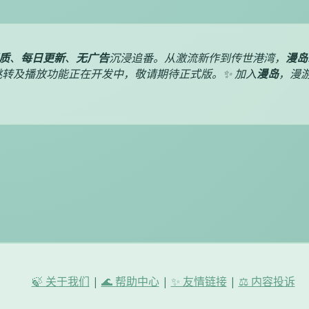
质
、
每日更新
、
无广告
沉浸追番。从激流新作到传世港湾，
漫岛
转及播放功能正在开发中，敬请期待正式版。✨ 加入
漫岛
，漫
🍃 关于我们
|
🌊 帮助中心
|
✨ 友情链接
|
⚖️ 内容投诉