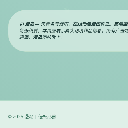
🍃
漫岛
— 天青色等烟雨，
在线动漫漫画
群岛。
高清画
每份热爱。本页面展示真实动漫作品信息，所有点击跳
碧海，
漫岛
团队敬上。
© 2026 漫岛 | 侵权必删