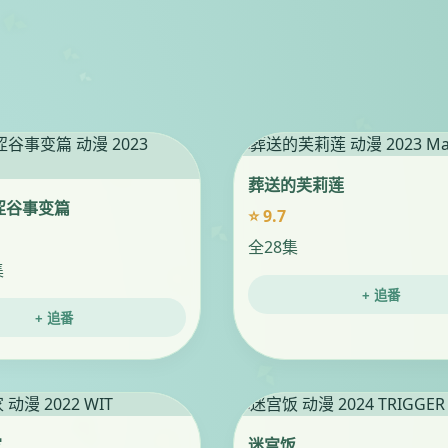
葬送的芙莉莲
涩谷事变篇
⭐ 9.7
全28集
集
+ 追番
+ 追番
家
迷宫饭